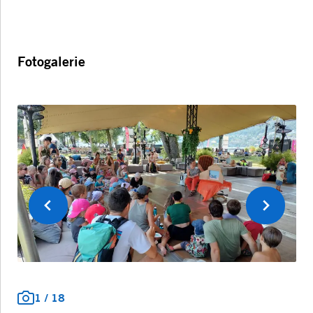
Fotogalerie
Précédent
Suivant
1
/
18