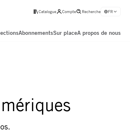
Catalogue
Compte
Recherche
FR
lections
Abonnements
Sur place
A propos de nous
umériques
os.