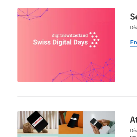
S
Déc
En
A
Déc
rea