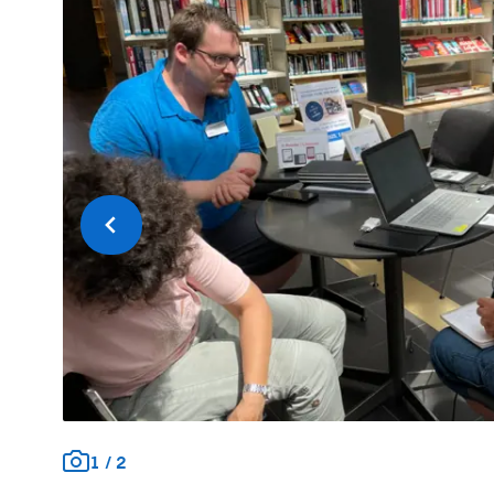
Précédent
1
/
2